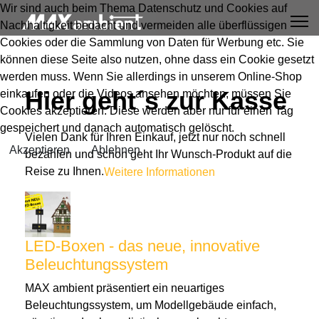
Wir sind auch beim Thema Datenschutz und Cookies auf
Nachhaltigkeit bedacht und vermeiden alle überflüssigen
Cookies oder die Sammlung von Daten für Werbung etc. Sie
können diese Seite also nutzen, ohne dass ein Cookie gesetzt
werden muss. Wenn Sie allerdings in unserem Online-Shop
Hier geht´s zur Kasse
einkaufen oder die Videos ansehen möchten, müssen Sie
Cookies akzeptieren. Diese werden aber nur für einen Tag
gespeichert und danach automatisch gelöscht.
Vielen Dank für Ihren Einkauf, jetzt nur noch schnell
Akzeptieren
Ablehnen
bezahlen und schon geht Ihr Wunsch-Produkt auf die
Reise zu Ihnen.
Weitere Informationen
LED-Boxen - das neue, innovative
Beleuchtungssystem
MAX ambient präsentiert ein neuartiges
Beleuchtungssystem, um Modellgebäude einfach,