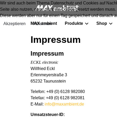
Wir sind auch beim Thema Datenschutz und Cookies auf Nachha
Seite also nutzen, ohne dass ein Cookie gesetzt werden muss
Diese werden aber nur für einen Tag gespeichert und danach a
MAX ambient
Produkte
Shop
Akzeptieren
Ablehnen
Impressum
Impressum
ECKL electronic
Willfried Eckl
Erlenmeyerstraße 3
65232 Taunusstein
Telefon: +49 (0) 6128 982080
Telefax: +49 (0) 6128 982081
E-Mail:
info@maxambient.de
Umsatzsteuer-ID: