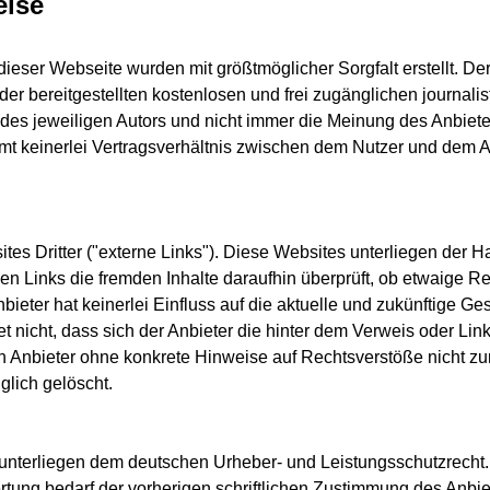
eise
dieser Webseite wurden mit größtmöglicher Sorgfalt erstellt. D
t der bereitgestellten kostenlosen und frei zugänglichen journa
s jeweiligen Autors und nicht immer die Meinung des Anbieters
mt keinerlei Vertragsverhältnis zwischen dem Nutzer und dem An
s Dritter ("externe Links"). Diese Websites unterliegen der Ha
nen Links die fremden Inhalte daraufhin überprüft, ob etwaige 
ieter hat keinerlei Einfluss auf die aktuelle und zukünftige Ges
 nicht, dass sich der Anbieter die hinter dem Verweis oder Lin
 den Anbieter ohne konkrete Hinweise auf Rechtsverstöße nicht 
glich gelöscht.
te unterliegen dem deutschen Urheber- und Leistungsschutzrech
tung bedarf der vorherigen schriftlichen Zustimmung des Anbiet