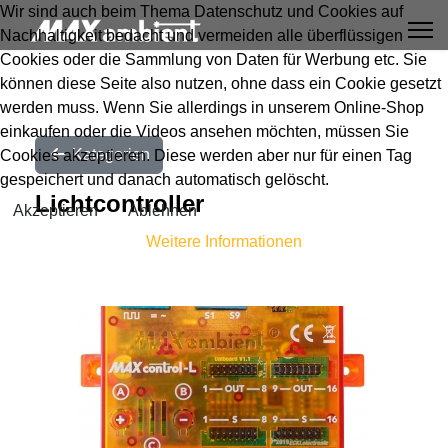
Wir sind auch beim Thema Datenschutz und Cookies auf
Nachhaltigkeit bedacht und vermeiden alle überflüssigen
Cookies oder die Sammlung von Daten für Werbung etc. Sie
können diese Seite also nutzen, ohne dass ein Cookie gesetzt
werden muss. Wenn Sie allerdings in unserem Online-Shop
einkaufen oder die Videos ansehen möchten, müssen Sie
Kategorien
Cookies akzeptieren. Diese werden aber nur für einen Tag
gespeichert und danach automatisch gelöscht.
Lichtcontroller
Akzeptieren
Ablehnen
Weitere Informationen