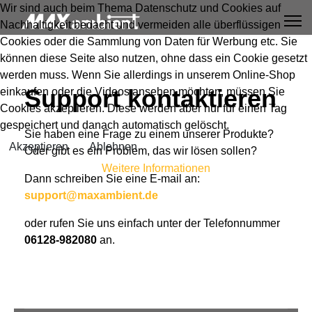
Wir sind auch beim Thema Datenschutz und Cookies auf
Nachhaltigkeit bedacht und vermeiden alle überflüssigen
Cookies oder die Sammlung von Daten für Werbung etc. Sie
können diese Seite also nutzen, ohne dass ein Cookie gesetzt
werden muss. Wenn Sie allerdings in unserem Online-Shop
Support kontaktieren
einkaufen oder die Videos ansehen möchten, müssen Sie
Cookies akzeptieren. Diese werden aber nur für einen Tag
gespeichert und danach automatisch gelöscht.
Sie haben eine Frage zu einem unserer Produkte?
Akzeptieren
Ablehnen
Oder gibt es ein Problem, das wir lösen sollen?
Weitere Informationen
Dann schreiben Sie eine E-mail an:
support@maxambient.de
oder rufen Sie uns einfach unter der Telefonnummer
06128-982080
an.