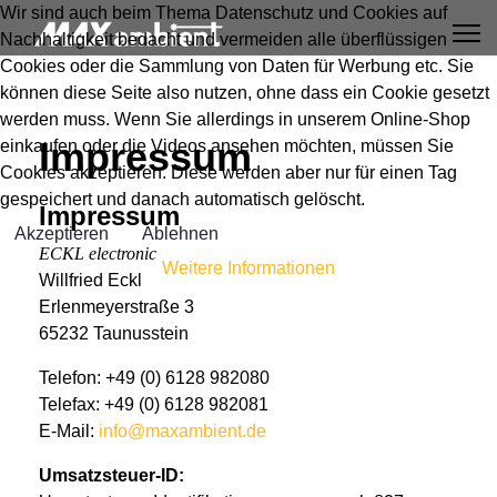
Wir sind auch beim Thema Datenschutz und Cookies auf
Nachhaltigkeit bedacht und vermeiden alle überflüssigen
Cookies oder die Sammlung von Daten für Werbung etc. Sie
können diese Seite also nutzen, ohne dass ein Cookie gesetzt
werden muss. Wenn Sie allerdings in unserem Online-Shop
Impressum
einkaufen oder die Videos ansehen möchten, müssen Sie
Cookies akzeptieren. Diese werden aber nur für einen Tag
gespeichert und danach automatisch gelöscht.
Impressum
Akzeptieren
Ablehnen
ECKL electronic
Weitere Informationen
Willfried Eckl
Erlenmeyerstraße 3
65232 Taunusstein
Telefon: +49 (0) 6128 982080
Telefax: +49 (0) 6128 982081
E-Mail:
info@maxambient.de
Umsatzsteuer-ID: