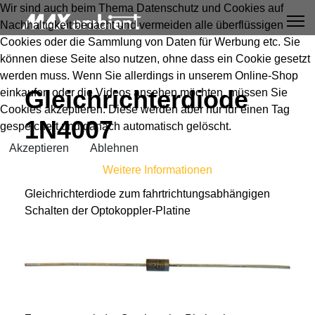
Wir sind auch beim Thema Datenschutz und Cookies auf
Nachhaltigkeit bedacht und vermeiden alle überflüssigen
Cookies oder die Sammlung von Daten für Werbung etc. Sie
können diese Seite also nutzen, ohne dass ein Cookie gesetzt
werden muss. Wenn Sie allerdings in unserem Online-Shop
Gleichrichterdiode
einkaufen oder die Videos ansehen möchten, müssen Sie
Cookies akzeptieren. Diese werden aber nur für einen Tag
1N4007
gespeichert und danach automatisch gelöscht.
Akzeptieren
Ablehnen
Weitere Informationen
Gleichrichterdiode zum fahrtrichtungsabhängigen
Schalten der Optokoppler-Platine